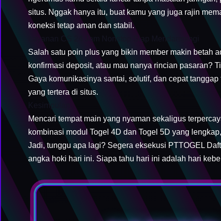
situs. Nggak hanya itu, buat kamu yang juga rajin meman
koneksi tetap aman dan stabil.
Layanan CS 24 Jam Nonstop Siap Mendampingi
Salah satu poin plus yang bikin member makin betah a
konfirmasi deposit, atau mau nanya rincian pasaran? T
Gaya komunikasinya santai, solutif, dan cepat tangga
yang tertera di situs.
Kesimpulan
Mencari tempat main yang nyaman sekaligus terpercaya
kombinasi modul Togel 4D dan Togel 5D yang lengkap, p
Jadi, tunggu apa lagi? Segera eksekusi PTTOGEL Daftar
angka hoki hari ini. Siapa tahu hari ini adalah hari ke