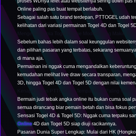
proses WDnya lelet atau websitenya sering down pas 
Online paling pas buat tempat berlabuh.
Sebagai salah satu brand terdepan, PTTOGEL udah terb
kelihatan dari variasi permainan Togel 4D dan Togel 5
Mengenal Dunia Togel Online Modern yang Makin Prak
Sebelum bahas lebih dalam soal keunggulan websitenya,
dan pilihan pasaran yang terbatas, sekarang semuanya
di mana aja.
Permainan ini nggak cuma mengandalkan keberuntungan
kemudahan melihat live draw secara transparan, menga
3D, hingga Togel 4D dan Togel 5D dengan nilai kemena
Kenapa Harus PTTOGEL? Tempat Main Paling Mantap
Bermain judi tebak angka online itu bukan cuma soal
semua dirancang biar pemain betah dan bisa fokus p
Sensasi Togel 4D & Togel 5D: Nggak cuma terpaku sam
Online
4D dan Togel 5D siap diuji racikannya.
Pasaran Dunia Super Lengkap: Mulai dari HK (Hongkong