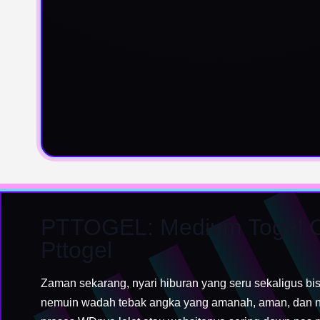
PTTOGEL: Medium Togel Onl
Pttogel
Zaman sekarang, nyari hiburan yang seru sekaligus b
nemuin wadah tebak angka yang amanah, aman, dan ngga