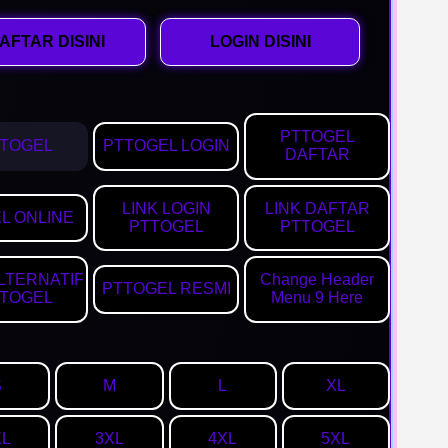
AFTAR DISINI
LOGIN DISINI
PTTOGEL
TOGEL
PTTOGEL LOGIN
DAFTAR
LINK LOGIN
LINK DAFTAR
L ONLINE
PTTOGEL
PTTOGEL
ALTERNATIF
Change Header
PTTOGEL RESMI
TOGEL
Menu 9 Here
S
M
L
XL
XL
3XL
4XL
5XL