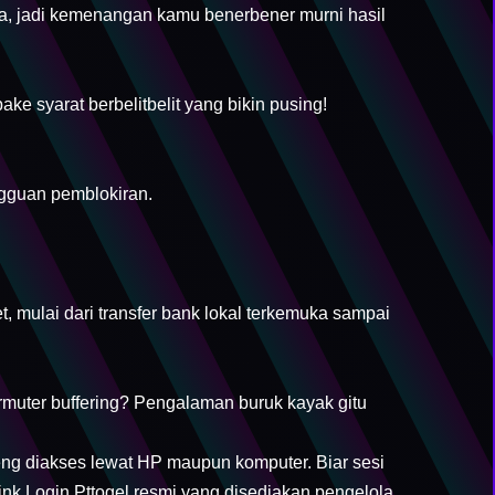
asa, jadi kemenangan kamu benerbener murni hasil
e syarat berbelitbelit yang bikin pusing!
ngguan pemblokiran.
 mulai dari transfer bank lokal terkemuka sampai
rmuter buffering? Pengalaman buruk kayak gitu
teng diakses lewat HP maupun komputer. Biar sesi
ink Login Pttogel resmi yang disediakan pengelola