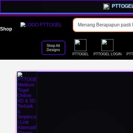
PTTOGEL: 
Menang Berapapun pasti
Shop
Shop All
Designs
PTTOGEL
PTTOGEL LOGIN
PTT