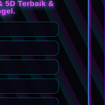
 5D Terbaik &
ogel.