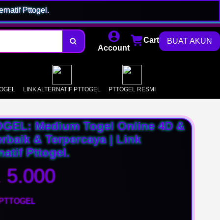
natif Pttogel.
Cart
BUAT AKUN
Account
TOGEL
LINK ALTERNATIF PTTOGEL
PTTOGEL RESMI
GEL: Medium Togel Online 4D &
rbaik & Terpercaya | Link
natif Pttogel.
 5.000
PTTOGEL